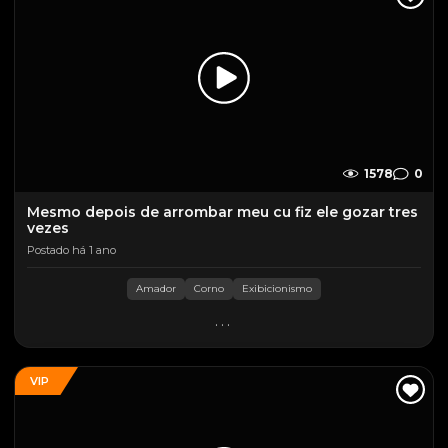
1578
0
Mesmo depois de arrombar meu cu fiz ele gozar tres
vezes
Postado há 1 ano
Amador
Corno
Exibicionismo
...
VIP