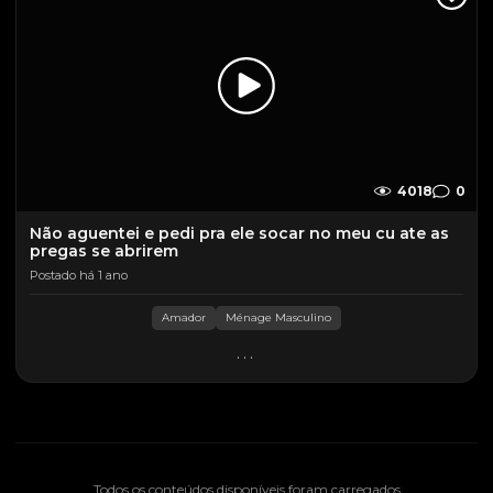
4018
0
Não aguentei e pedi pra ele socar no meu cu ate as
pregas se abrirem
Postado há 1 ano
Amador
Ménage Masculino
...
Todos os conteúdos disponíveis foram carregados