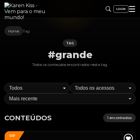
☰
Home
Tag
TAG
#grande
Todos os conteúdos encontrados nesta
tag
.
CONTEÚDOS
1
encontrados
VIP