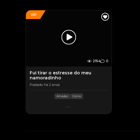
VIP
2154
0
Fui tirar o estresse do meu
namoradinho
Postado há 2 anos
Amador
Corno
...