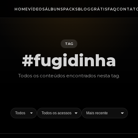
HOME
VÍDEOS
ÁLBUNS
PACKS
BLOG
GRÁTIS
FAQ
CONTAT
TAG
#fugidinha
Todos os conteúdos encontrados nesta
tag
.