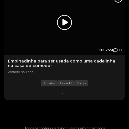
2551
0
Empinadinha para ser usada como uma cadelinha
na casa do comedor
Postado há 1 ano
Amador
Cuckold
Corno
...
Todos os conteúdos disponíveis foram carregados