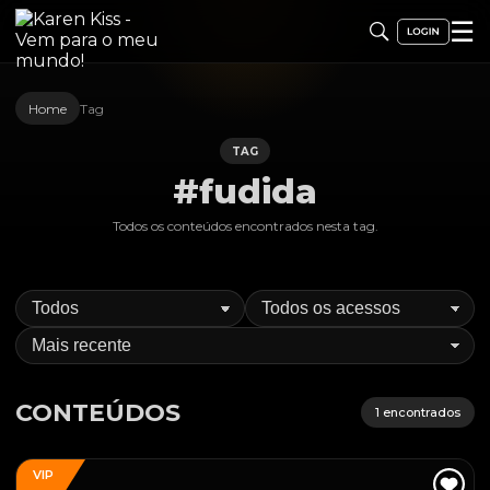
☰
Home
Tag
TAG
#fudida
Todos os conteúdos encontrados nesta
tag
.
CONTEÚDOS
1
encontrados
VIP