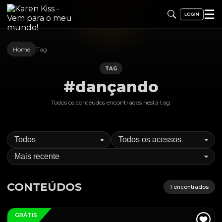
☰
Home
Tag
TAG
#dançando
Todos os conteúdos encontrados nesta
tag
.
CONTEÚDOS
1
encontrados
GRÁTIS