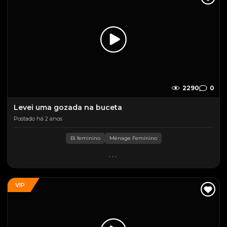
2290
0
Levei uma gozada na buceta
Postado há 2 anos
Bi feminino
Ménage Feminino
...
VIP