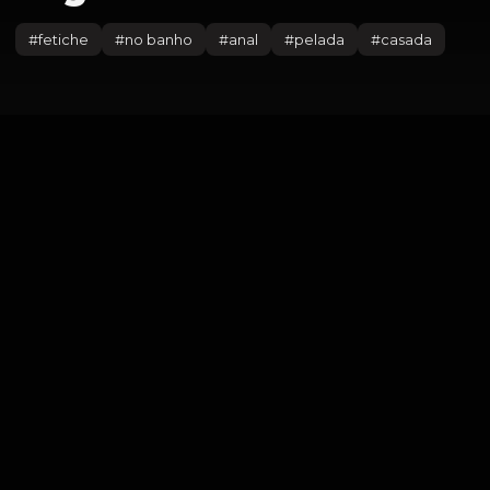
#
fetiche
#
no banho
#
anal
#
pelada
#
casada