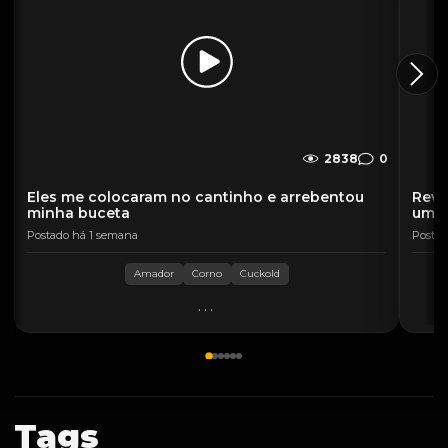
2838
0
Eles me colocaram no cantinho e arrebentou
Reve
minha buceta
uma 
Postado há 1 semana
Postad
Amador
Corno
Cuckold
...
Tags