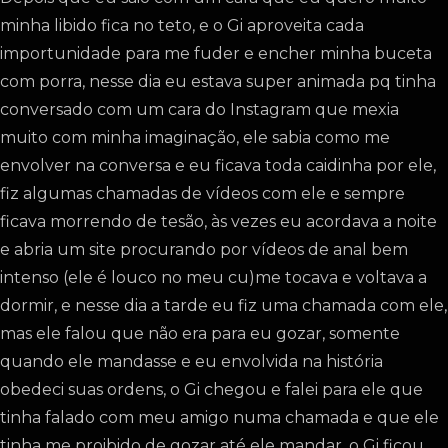
minha libido fica no teto, e o Gi aproveita cada
importunidade para me fuder e encher minha buceta
com porra, nesse dia eu estava super animada pq tinha
conversado com um cara do Instagram que mexia
muito com minha imaginação, ele sabia como me
envolver na conversa e eu ficava toda caidinha por ele,
fiz algumas chamadas de vídeos com ele e sempre
ficava morrendo de tesão, às vezes eu acordava a noite
e abria um site procurando por vídeos de anal bem
intenso (ele é louco no meu cu)me tocava e voltava a
dormir, e nesse dia a tarde eu fiz uma chamada com ele,
mas ele falou que não era para eu gozar, somente
quando ele mandasse e eu envolvida na história
obedeci suas ordens, o Gi chegou e falei para ele que
tinha falado com meu amigo numa chamada e que ele
tinha me proibido de gozar até ele mandar, o Gi ficou