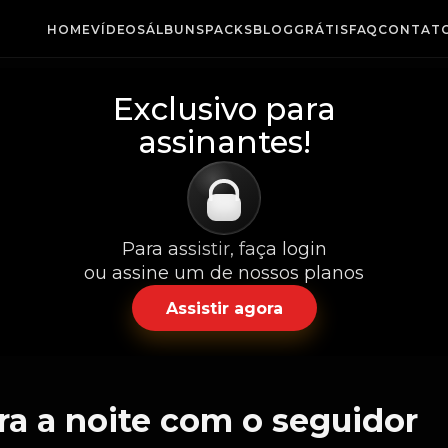
HOME
VÍDEOS
ÁLBUNS
PACKS
BLOG
GRÁTIS
FAQ
CONTAT
Exclusivo para
assinantes!
Para assistir, faça login
ou assine um de nossos planos
Assistir agora
a a noite com o seguidor