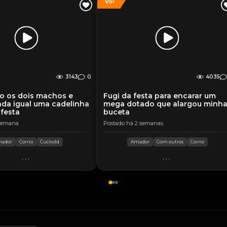
VIP
3143
0
4035
o os dois machos e
Fugi da festa para encarar um
da igual uma cadelinha
mega dotado que alargou minh
 festa
buceta
 semana
Postado há 2 semanas
ador
Corno
Cuckold
Amador
Com outros
Corno
...
...