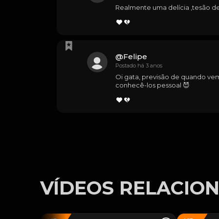
Realmente uma delícia ,tesão d
@
Felipe
Postado há 3 anos
Oi gata, previsão de quando vem
conhecê-los pessoal 😈
VÍDEOS RELACIO