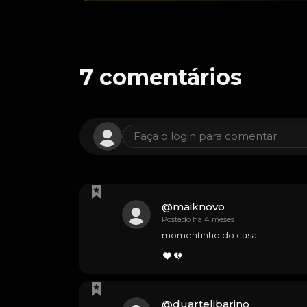
7
comentários
Faça o login para comentar
@
maiknovo
Postado há 4 meses
momentinho do casal
@
duartelibarino