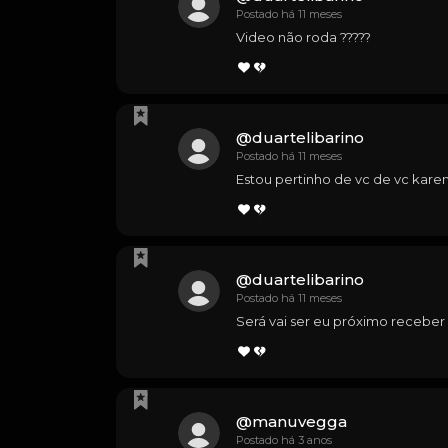
Postado há 11 meses
Video não roda ?????
@
duartelibarino
Postado há 11 meses
Estou pertinho de vc de vc karen
@
duartelibarino
Postado há 11 meses
Será vai ser eu próximo receber 
@
manuvegga
Postado há 3 anos