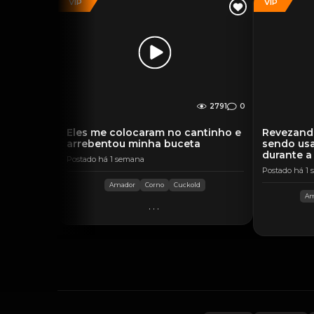
VIP
VIP
2791
0
Eles me colocaram no cantinho e
Revezand
arrebentou minha buceta
sendo usa
durante a
Postado há 1 semana
Postado há 1
Amador
Corno
Cuckold
Am
...