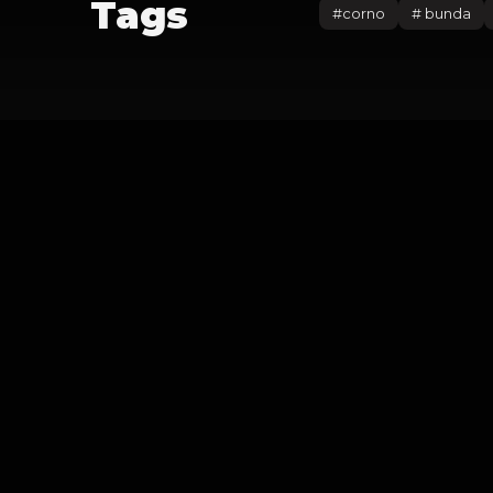
Tags
#
corno
#
bunda