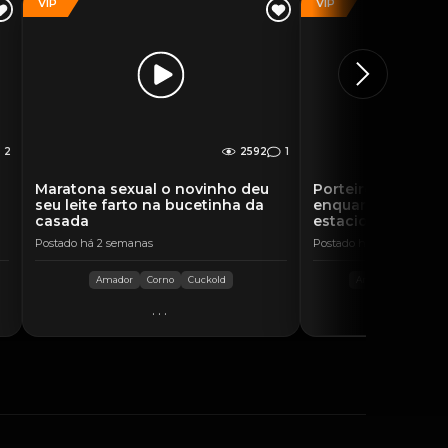
VIP
VIP
2
2592
1
Maratona sexual o novinho deu
Porteiro do hotel 
a
seu leite farto na bucetinha da
enquanto fodia n
casada
estacionamento
Postado há 2 semanas
Postado há 4 dias
Amador
Corno
Cuckold
Amador
hotwife
...
..