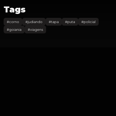
Tags
#
corno
#
judiando
#
tapa
#
puta
#
policial
#
goiania
#
viagens