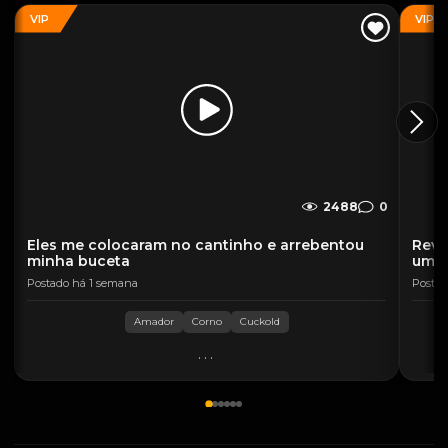
VIP
VIP
2488
0
Eles me colocaram no cantinho e arrebentou
Reve
minha buceta
uma 
Postado há 1 semana
Postad
Amador
Corno
Cuckold
...