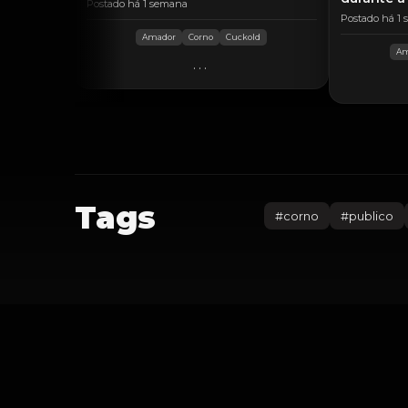
Postado há 1 semana
Postado há 1
Amador
Corno
Cuckold
Am
...
Tags
#
corno
#
publico