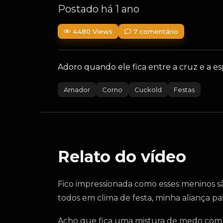
Postado há 1 ano
4480 Views
7 comentário
Adoro quando ele fica entre a cruz e a 
Amador
Corno
Cuckold
Festas
Relato do vídeo
Fico impressionada como esses meninos sã
todos em clima de festa, minha aliança p
Acho que fica uma mistura de medo com sa