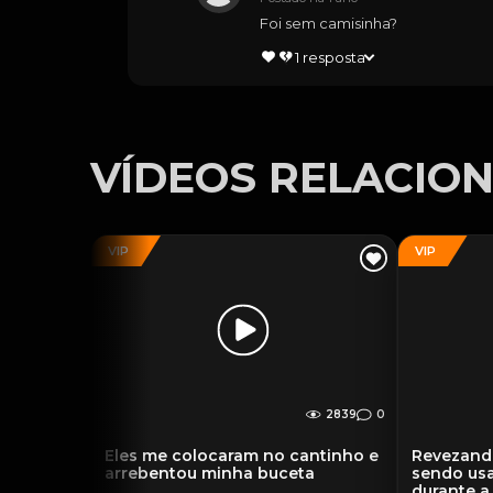
Foi sem camisinha?
1
resposta
VÍDEOS RELACIO
VIP
VIP
2839
0
Eles me colocaram no cantinho e
Revezand
arrebentou minha buceta
sendo usa
durante a