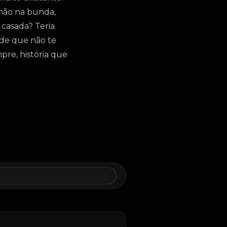
 mão na bunda,
 casada? Teria
ade que não te
re, história que