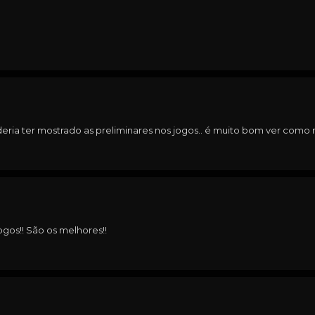
ria ter mostrado as preliminares nos jogos.. é muito bom ver como 
ogos!! São os melhores!!