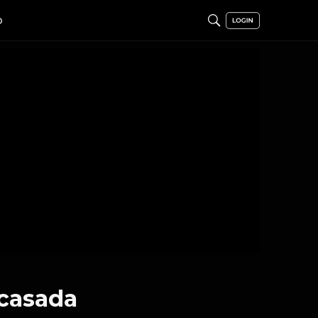
O
 casada