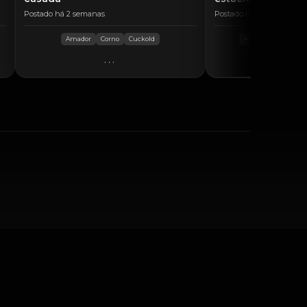
Postado há 2 semanas
Postado há 4 dias
Amador
Corno
Cuckold
Amador
hotwife
...
..