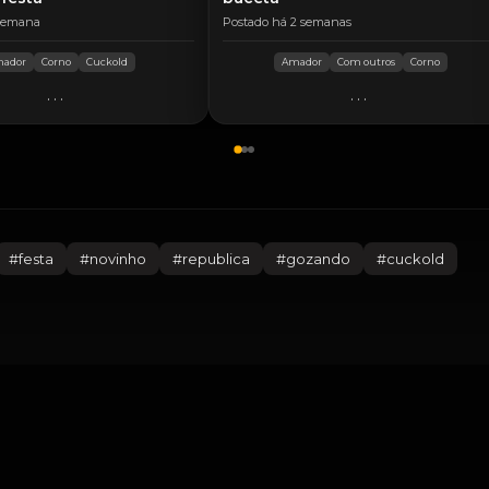
 semana
Postado há 2 semanas
ador
Corno
Cuckold
Amador
Com outros
Corno
...
...
#
festa
#
novinho
#
republica
#
gozando
#
cuckold