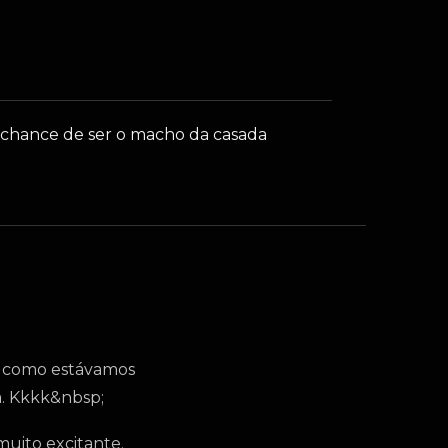
a chance de ser o macho da casada
 e como estávamos
a. Kkkk&nbsp;
muito excitante.