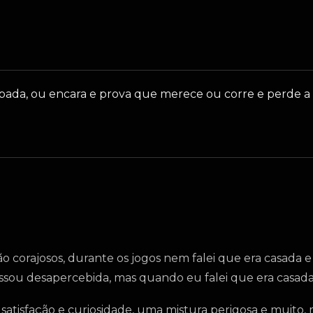
espada, ou encara e prova que merece ou corre e perde 
o corajosos, durante os jogos nem falei que era casada
assou desapercebida, mas quando eu falei que era casad
tisfação e curiosidade, uma mistura perigosa e muito, 