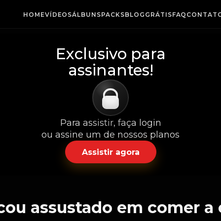
HOME
VÍDEOS
ÁLBUNS
PACKS
BLOG
GRÁTIS
FAQ
CONTAT
Exclusivo para
assinantes!
Para assistir, faça login
ou assine um de nossos planos
Assistir agora
icou assustado em comer a