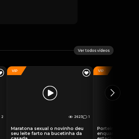
Ver todos vídeos
VIP
VIP
2
2623
1
Maratona sexual o novinho deu
Porteiro do hotel 
a
seu leite farto na bucetinha da
enquanto fodia n
casada
estacionamento