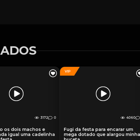
NADOS
VIP
3172
0
4060
o os dois machos e
Fugi da festa para encarar um
da igual uma cadelinha
mega dotado que alargou minh
 festa
buceta