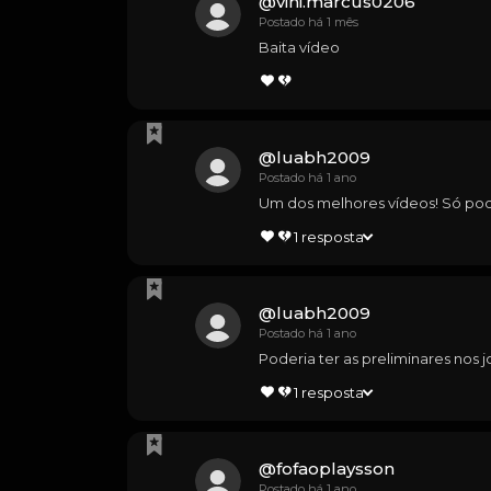
@
vini.marcus0206
Postado há 1 mês
Baita vídeo
@
luabh2009
Postado há 1 ano
Um dos melhores vídeos! Só pode
1
resposta
@
luabh2009
Postado há 1 ano
Poderia ter as preliminares nos j
1
resposta
@
fofaoplaysson
Postado há 1 ano