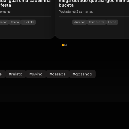
da igual uma cadelinha
mega dotado que alargou minh
 festa
buceta
 semana
Postado há 2 semanas
ador
Corno
Cuckold
Amador
Com outros
Corno
...
...
e
#
relato
#
swing
#
casada
#
gozando