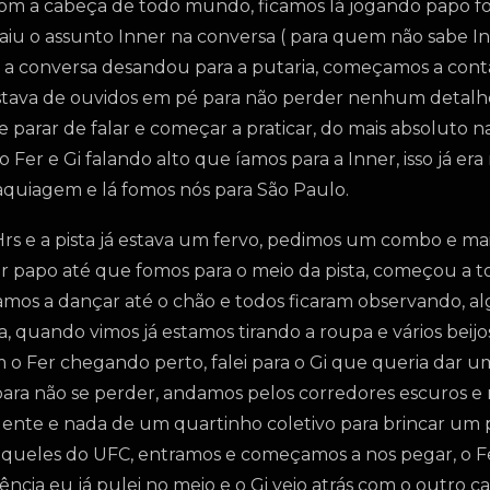
m a cabeça de todo mundo, ficamos lá jogando papo for
u o assunto Inner na conversa ( para quem não sabe I
a conversa desandou para a putaria, começamos a cont
 estava de ouvidos em pé para não perder nenhum detalh
 parar de falar e começar a praticar, do mais absoluto n
 Fer e Gi falando alto que íamos para a Inner, isso já era
aquiagem e lá fomos nós para São Paulo.
rs e a pista já estava um fervo, pedimos um combo e ma
or papo até que fomos para o meio da pista, começou a 
mos a dançar até o chão e todos ficaram observando, 
 quando vimos já estamos tirando a roupa e vários beijos
 o Fer chegando perto, falei para o Gi que queria dar u
a para não se perder, andamos pelos corredores escuros e
 gente e nada de um quartinho coletivo para brincar um
queles do UFC, entramos e começamos a nos pegar, o Fe
ia eu já pulei no meio e o Gi veio atrás com o outro cas