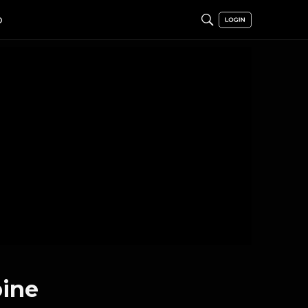
O
bine