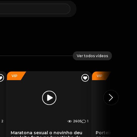
Ver todos vídeos
VIP
VIP
2
2605
1
Maratona sexual o novinho deu
Porteiro do hotel 