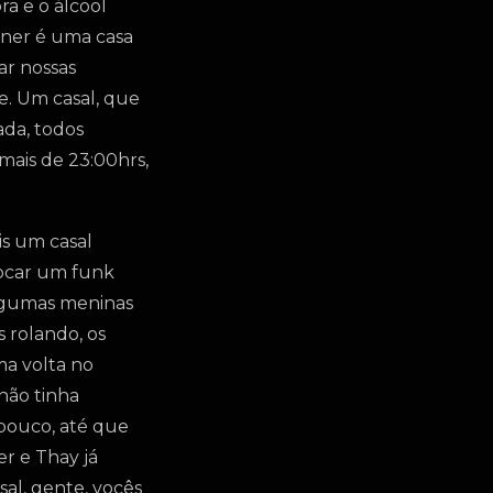
a e o álcool
nner é uma casa
ar nossas
e. Um casal, que
ada, todos
 mais de 23:00hrs,
is um casal
tocar um funk
algumas meninas
 rolando, os
ma volta no
 não tinha
 pouco, até que
r e Thay já
al, gente, vocês