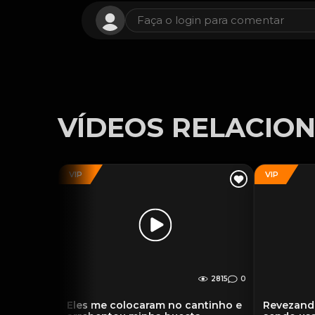
Faça o login para comentar
VÍDEOS RELACIO
VIP
VIP
2815
0
Eles me colocaram no cantinho e
Revezand