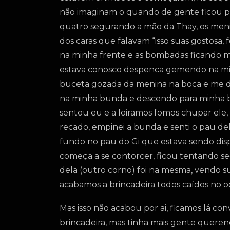
não imaginam o quando de gente ficou pa
quatro segurando a mão da Thay, os menin
dos caras que falavam “isso suas gostosa
na minha frente e as bombadas ficando mai
estava conosco despenca gemendo na minh
buceta gozada da menina na boca e me de
na minha bunda e descendo para minha bu
sentou eu e a loiramos fomos chupar ele,
recado, empinei a bunda e senti o pau 
fundo no pau do Gi que estava sendo disp
começa a se contorcer, ficou tentando se
dela (outro corno) foi na mesma, vendo 
acabamos a brincadeira todos caídos no 
Mas isso não acabou por ai, ficamos lá co
brincadeira, mas tinha mais gente querend