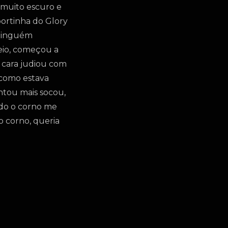
 muito escuro e
 portinha do Glory
 ninguém
veio, começou a
 cara judiou com
r como estava
ntou mais socou,
do o corno me
o corno, queria