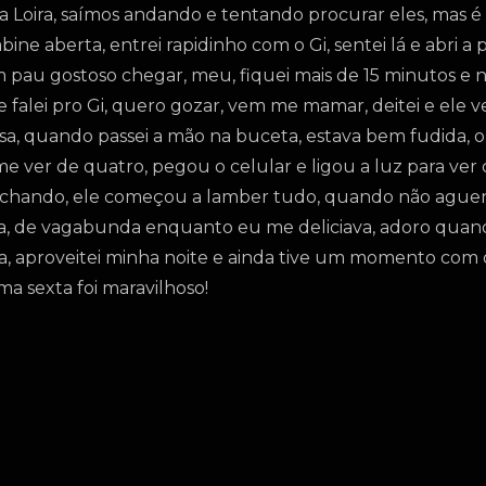
 a Loira, saímos andando e tentando procurar eles, mas é
ine aberta, entrei rapidinho com o Gi, sentei lá e abri a
m pau gostoso chegar, meu, fiquei mais de 15 minutos e
 e falei pro Gi, quero gozar, vem me mamar, deitei e ele 
 quando passei a mão na buceta, estava bem fudida, o
 me ver de quatro, pegou o celular e ligou a luz para ve
fechando, ele começou a lamber tudo, quando não ague
a, de vagabunda enquanto eu me deliciava, adoro quan
a, aproveitei minha noite e ainda tive um momento com 
 sexta foi maravilhoso!