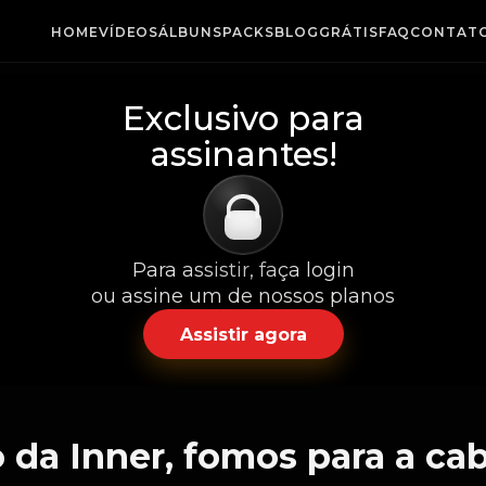
HOME
VÍDEOS
ÁLBUNS
PACKS
BLOG
GRÁTIS
FAQ
CONTAT
Exclusivo para
assinantes!
Para assistir, faça login
ou assine um de nossos planos
Assistir agora
da Inner, fomos para a ca