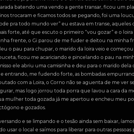
rada batendo uma vendo a gente transar, ficou um pla
os trocaram e ficamos todos se pegando, foi uma loucura
, fode pra todo mundo ver” eu estava em transe, aqueles
s forte, até que escuto o primeiro “vou gozar” e o loira
a frente, o Gi parou de me fuder e deitou na minha fr
u o pau para chupar, o marido da loira veio e começou 
ceta, ficou me acariciando e pincelando o pau na minha
 nisso ele abriu uma camisinha e deu para o marido del
dele entrando, me fudendo forte, as bombadas empurra
utado com a Loira, o Corno não se aguenta de me ver se
gurar, mas logo jorrou toda porra que lavou a cara da m
sua mulher toda gozada já me apertou e encheu meu pot
octógono e gozados.
nversando e se limpando e o tesão ainda sem baixar, íam
o usar o local e saímos para liberar para outras pessoas 