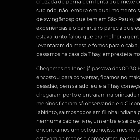
cruzada de perna bem lenta que mexe co
subindo, não lembro em qual momento sai
de swing&nbsp;que tem em São Paulo) ai 
experiências e o bar inteiro parecia que
estava junto falou que era melhor a gente
levantaram da mesa e fomos para o caixa, o
passamos na casa da Thay, emprestei a m
Chegamos na Inner já passava das 00:30 H
encostou para conversar, ficamos no mai
pesadão, bem safado, eu e a Thay começa
chegaram perto e entraram na brincadeira,
meninos ficaram só observando e o Gi com
labirinto, saímos todos em filinha indian
nenhuma cabine livre, um entra e sai de
encontramos um octógono, isso mesmo, a
estavam animados e começaram, na sequênc