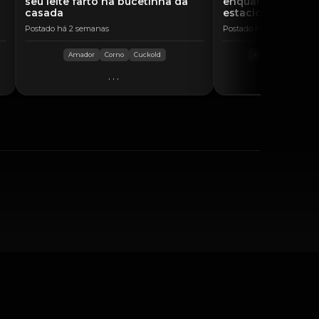
a
seu leite farto na bucetinha da
enquanto fodia n
casada
estacionamento
Postado há 2 semanas
Postado há 4 dias
Amador
Corno
Cuckold
Amador
hotwife
...
..