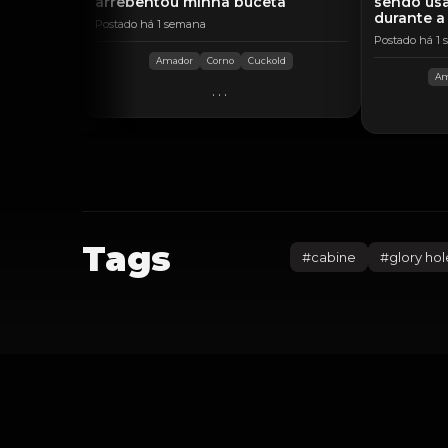
arrebentou minha buceta
sendo usa
durante a
Postado há 1 semana
Postado há 1
Amador
Corno
Cuckold
Am
...
Tags
#
cabine
#
glory hol