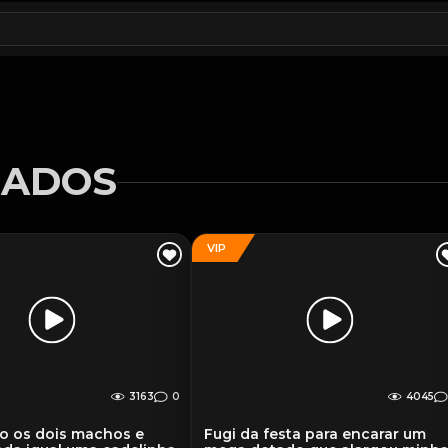
NADOS
VIP
3163
0
4045
o os dois machos e
Fugi da festa para encarar um