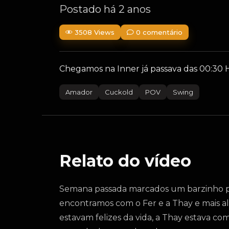
Postado há 2 anos
3508 Views
0 comentário
Chegamos na Inner já passava das 00:30 Hr
Amador
Cuckold
POV
Swing
Relato do vídeo
Semana passada marcados um barzinho pa
encontramos com o Fer e a Thay e mais al
estavam felizes da vida, a Thay estava c