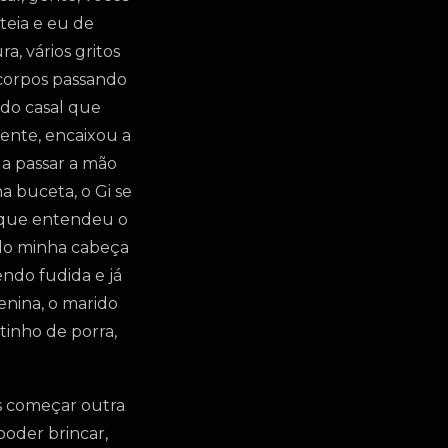
teia e eu de
, vários gritos
 corpos passando
 do casal que
ente, encaixou a
a passar a mão
 buceta, o Gi se
a que entendeu o
ndo minha cabeça
ndo fudida e já
enina, o marido
inho de porra,
os começar outra
poder brincar,