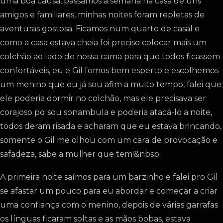
uma boa causa, passamos a semana na casa de uns
amigos e familiares, minhas noites foram repletas de
aventuras gostosa. Ficamos num quarto de casal e
como a casa estava cheia foi preciso colocar mais um
colchão ao lado de nossa cama para que todos ficassem
confortáveis, eu e Gil fomos bem esperto e escolhemos
um menino que eu já sou afim a muito tempo, falei que
ele poderia dormir no colchão, mas ele precisava ser
corajoso pq sou sonambula e poderia atacá-lo a noite,
todos deram risada e acharam que eu estava brincando,
somente o Gil me olhou com um cara de provocação e
safadeza, sabe a mulher que tem!&nbsp;
A primeira noite saímos para um barzinho e falei pro Gil
se afastar um pouco para eu abordar e começar a criar
uma confiança com o menino, depois de várias garrafas
os línguas ficaram soltas e as mãos bobas, estava