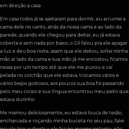
em direção a casa
Em casa todos já se ajeitaram para dormir, eu arrumei a
cama dele no canto, atrás da nossa cama e ao lado da
parede, quando ele chegou para deitar, eu já estava
coberta e sem nada por baixo, o Gil falou pra ele apagar
a luz e deu boa noite, assim que ele deitou, soltei minha
mão aí lado da cama e sua mão já me encostou, ficamos
nessa por um tempo até que ele me puxou e caí
pelada no colchão que ele estava, trocamos vários e
vários beijos gostosos, aos poucos sua boa foi passando
pelo meu corpo e sua língua encontrou meu peito que
estava durinho
Me mamou deliciosamente, eu estava louca de tesão,
encharcada e roçando minha buceta no seu pau, falei
pra ele tirar o shorts e ele fez no mesmo instante, não