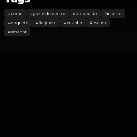
#
corno
#
gozando dentro
#
escondido
#
incesto
#
boquete
#
flagrante
#
cuzinho
#
escuro
#
amador