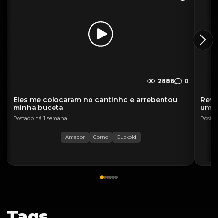
2886
0
Eles me colocaram no cantinho e arrebentou
Reve
minha buceta
uma 
Postado há 1 semana
Postad
Amador
Corno
Cuckold
...
Tags