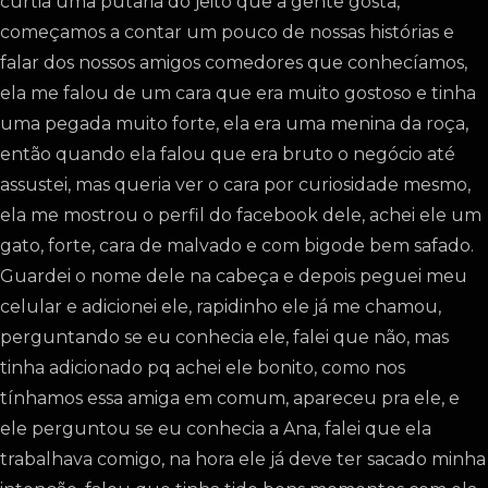
curtia uma putaria do jeito que a gente gosta,
começamos a contar um pouco de nossas histórias e
falar dos nossos amigos comedores que conhecíamos,
ela me falou de um cara que era muito gostoso e tinha
uma pegada muito forte, ela era uma menina da roça,
então quando ela falou que era bruto o negócio até
assustei, mas queria ver o cara por curiosidade mesmo,
ela me mostrou o perfil do facebook dele, achei ele um
gato, forte, cara de malvado e com bigode bem safado.
Guardei o nome dele na cabeça e depois peguei meu
celular e adicionei ele, rapidinho ele já me chamou,
perguntando se eu conhecia ele, falei que não, mas
tinha adicionado pq achei ele bonito, como nos
tínhamos essa amiga em comum, apareceu pra ele, e
ele perguntou se eu conhecia a Ana, falei que ela
trabalhava comigo, na hora ele já deve ter sacado minha