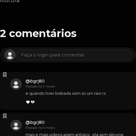
loucura.
2
comentários
Faça o login para comentar
@
bgrj80
Postado há 5 meses
e quando tiver bebada ssim so um raio rs
@
bgrj80
Postado há 5 meses
mais e mais videos assim antigos , ela sem silicone 