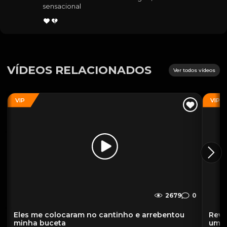
sensacional
VÍDEOS RELACIONADOS
Ver todos vídeos
VIP
VIP
2679
0
Eles me colocaram no cantinho e arrebentou
Reve
minha buceta
uma 