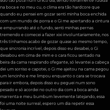
sido tão puta num único dia, sendo literalmente fudida
na boca e no meu cu, o clima era tão hardcore que
quando eu pensei em gozar senti minha boca enchida
com um mundo de porra e o Gi me apertando a cintura
e empurrando até o fundo, senti minhas pernas
tremendo e comecei a fazer xixi involuntariamente, nos
três tínhamos acabo de gozar quase ao mesmo tempo,
que sincronia incrível, depois disso eu desabei, o Gi
desabou em cima de mim e o cara ficou sentado na
beira da cama respirando ofegante, só levantei a cabeça
dei um sorriso e capotei, o Gi me ajeitou na cama pegou
um lencinho e me limpou enquanto o cara se trocava
para ir embora, depois disso eu peguei num sono
pesado e só acordei no outro dia com a boca ainda
marrenta e meu bumbum levemente latejando, essa
foi uma noite surreal, espero um dia repetir essa