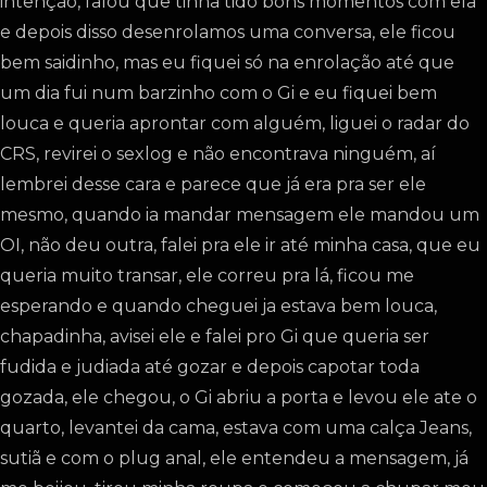
intenção, falou que tinha tido bons momentos com ela
e depois disso desenrolamos uma conversa, ele ficou
bem saidinho, mas eu fiquei só na enrolação até que
um dia fui num barzinho com o Gi e eu fiquei bem
louca e queria aprontar com alguém, liguei o radar do
CRS, revirei o sexlog e não encontrava ninguém, aí
lembrei desse cara e parece que já era pra ser ele
mesmo, quando ia mandar mensagem ele mandou um
OI, não deu outra, falei pra ele ir até minha casa, que eu
queria muito transar, ele correu pra lá, ficou me
esperando e quando cheguei ja estava bem louca,
chapadinha, avisei ele e falei pro Gi que queria ser
fudida e judiada até gozar e depois capotar toda
gozada, ele chegou, o Gi abriu a porta e levou ele ate o
quarto, levantei da cama, estava com uma calça Jeans,
sutiã e com o plug anal, ele entendeu a mensagem, já