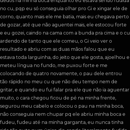
dedos na minha boca enquanto eu estava sendo fudida
no cu, pqp eu só conseguia olhar pro Gi e xingar ele de
corno, quanto mais ele me batia, mais eu chegava perto
de gozar, até que não aguentei mais, ele estocou forte
e eu gozei, caindo na cama com a bunda pra cima e o cu
ardendo de tanto que ele comeu, o Gi veio ver o
resultado e abriu com as duas mãos falou que eu
estava toda larguinha, do jeito que ele gosta, ajoelhou e
meteu língua no fundo, me puxou forte e me
colocando de quatro novamente, o pau dele entrou
tão rápido no meu cu que não deu tempo nem de
gritar, e quando eu fui falar pra ele que não ia aguentar
muito, o cara chegou ficou de pé na minha frente,
segurou meu cabelo e colocou o pau na minha boca,
não conseguia nem chupar pq ele abriu minha boca e
fudeu, fudeu até na minha garganta, eu nunca tinha