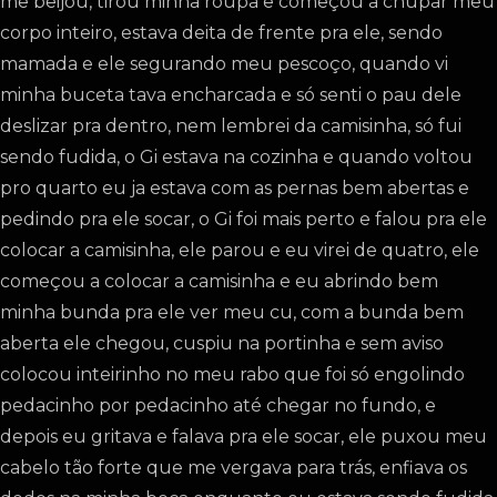
me beijou, tirou minha roupa e começou a chupar meu
corpo inteiro, estava deita de frente pra ele, sendo
mamada e ele segurando meu pescoço, quando vi
minha buceta tava encharcada e só senti o pau dele
deslizar pra dentro, nem lembrei da camisinha, só fui
sendo fudida, o Gi estava na cozinha e quando voltou
pro quarto eu ja estava com as pernas bem abertas e
pedindo pra ele socar, o Gi foi mais perto e falou pra ele
colocar a camisinha, ele parou e eu virei de quatro, ele
começou a colocar a camisinha e eu abrindo bem
minha bunda pra ele ver meu cu, com a bunda bem
aberta ele chegou, cuspiu na portinha e sem aviso
colocou inteirinho no meu rabo que foi só engolindo
pedacinho por pedacinho até chegar no fundo, e
depois eu gritava e falava pra ele socar, ele puxou meu
cabelo tão forte que me vergava para trás, enfiava os