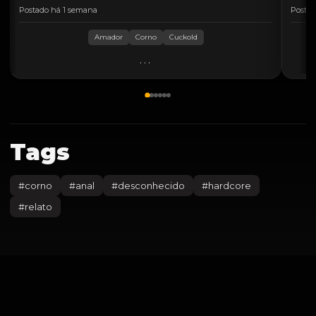
Postado há 1 semana
Postad
Amador
Corno
Cuckold
...
Tags
#
corno
#
anal
#
desconhecido
#
hardcore
#
relato