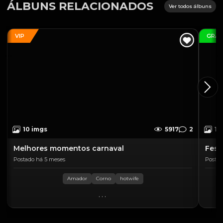
ÁLBUNS RELACIONADOS
Ver todos álbuns
VIP
GRÁT
10 imgs
5917
2
16
Melhores momentos carnaval
Fest
Postado há 5 meses
Postad
Amador
Corno
hotwife
...