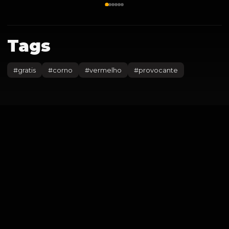
Tags
#
gratis
#
corno
#
vermelho
#
provocante