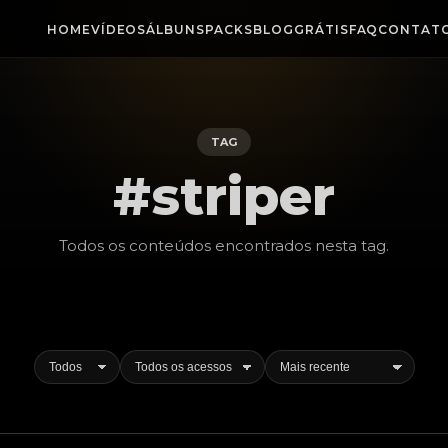
HOME
VÍDEOS
ÁLBUNS
PACKS
BLOG
GRÁTIS
FAQ
CONTAT
TAG
#striper
Todos os conteúdos encontrados nesta
tag
.