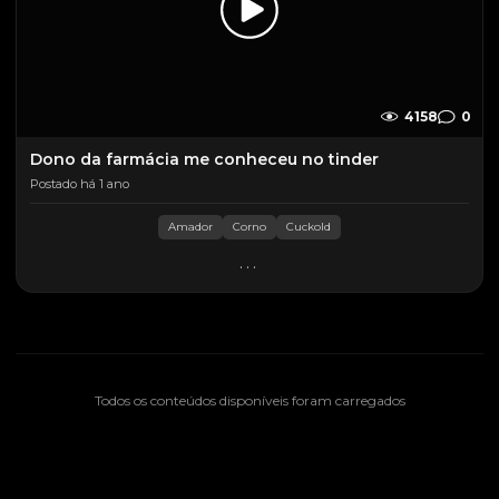
4158
0
Dono da farmácia me conheceu no tinder
Postado há 1 ano
Amador
Corno
Cuckold
...
Todos os conteúdos disponíveis foram carregados