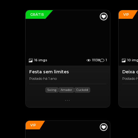
GRÁTIS
VIP
16 imgs
11138
1
10 im
Festa sem limites
Deixa o
Postado há 1 ano
Postado h
Swing
Amador
Cuckold
...
VIP