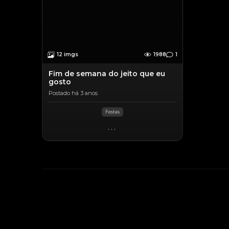
12 imgs
1988
1
Fim de semana do jeito que eu
gosto
Postado há 3 anos
Festas
...