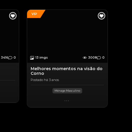
VIP
3416
0
13 imgs
3008
0
Melhores momentos na visão do
Corno
Postado há 3 anos
Ménage Masculino
...