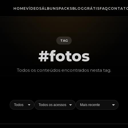
HOME
VÍDEOS
ÁLBUNS
PACKS
BLOG
GRÁTIS
FAQ
CONTAT
TAG
#fotos
Todos os conteúdos encontrados nesta
tag
.