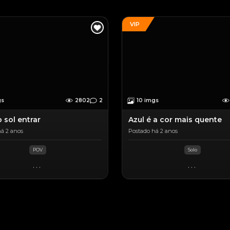
VIP
gs
2802
2
10 imgs
 sol entrar
Azul é a cor mais quente
á 2 anos
Postado há 2 anos
POV
Solo
...
...