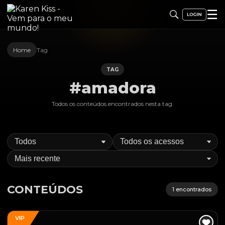
☰
Home
Tag
TAG
#amadora
Todos os conteúdos encontrados nesta
tag
.
CONTEÚDOS
1
encontrados
VIP