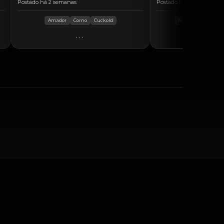
Postado há 2 semanas
Postado há 4 dias
Amador
Corno
Cuckold
Amador
hotwife
...
..