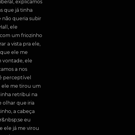
iberal, explicamos
s que já tinha
e não queria subir
all, ele
e com um friozinho
r a vista pra ele,
i que ele me
m vontade, ele
eçamos a nos
é perceptível
e ele me tirou um
nha retribui na
 olhar que iria
inho, a cabeça
ar&nbsp;se eu
 ele já me virou