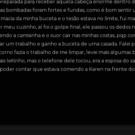
i preparada para receber aquela cabeça enorme dentro 
 as bombadas foram fortes e fundas, como é bom sentir
 macia da minha buceta e o tesão estava no limite, fui ma
r meu cuzinho, aí foi o golpe final, ele passou os dedos
endo a camisinha e o suor cair nas minhas costas, pqp c
r um trabalho e ganho a buceta de uma casada. Falei pra
orno fazia o trabalho de me limpar, levei mais alguma
is leitinho, mas o telefone dele tocou, era a esposa do 
 poder contar que estava comendo a Karen na frente do