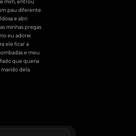
de mim, entrou
 um pau diferente
ldosa e abri
 nas minhas pregas
omo eu adorei
 ele ficar a
s bombadas e meu
safado que queria
 marido dela.