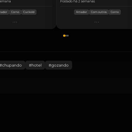
 semana
Postado há 2 semanas
ador
Corno
Cuckold
Amador
Com outros
Corno
...
...
#
chupando
#
hotel
#
gozando