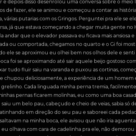
r e depois disso desenrolou uma conversa sobre o meio l
s de fazer, ele se animou e começou a contar as história
 várias putarias com os Gringos. Perguntei pra ele se el
rsa, já que estava começando a chegar muita gente no H
a andar que o elevador passava eu ficava mais ansiosa 
sada ou comportada, chegamos no quarto e o Gi foi mostra
ndo ele se aproximou eu olhei bem nos olhos dele e sent
 boca foi se aproximando até sair aquele beijo gostoso co
xar tudo fluir saiu na varanda e puxou as cortinas, com
, me chupou deliciosamente, a experiência de um homem 
grelinho. Cada linguada minha perna tremia, facilment
minhas pernas ficarem molinhas, eu como uma boa casadi
 saiu um belo pau, cabeçudo e cheio de veias, sabia só de
atinhando em direção do seu pau e saboreei cada pedac
s saltavam na minha boca, ele avisou que não iria aguent
eu olhava com cara de cadelinha pra ele, não demorou e