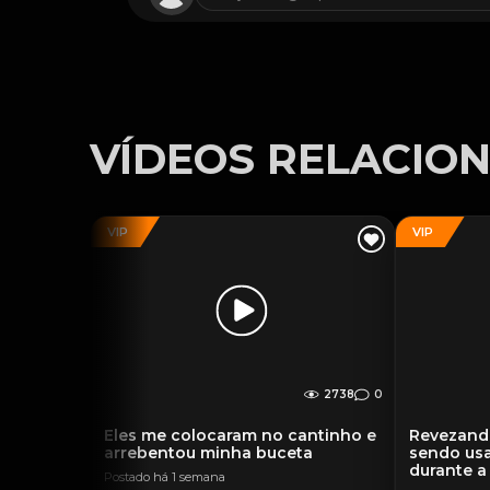
VÍDEOS RELACIO
VIP
VIP
2738
0
Eles me colocaram no cantinho e
Revezand
arrebentou minha buceta
sendo usa
durante a
Postado há 1 semana