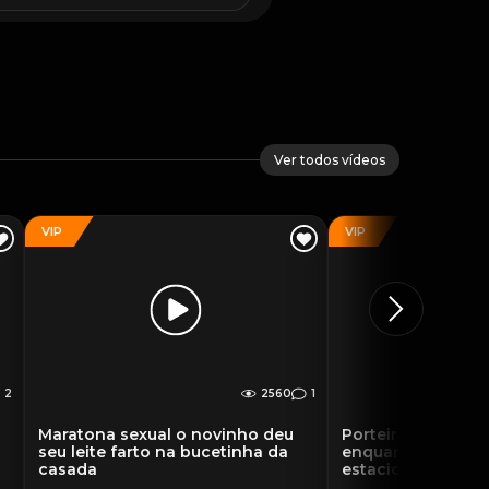
Ver todos vídeos
VIP
VIP
2
2560
1
Maratona sexual o novinho deu
Porteiro do hotel 
a
seu leite farto na bucetinha da
enquanto fodia n
casada
estacionamento