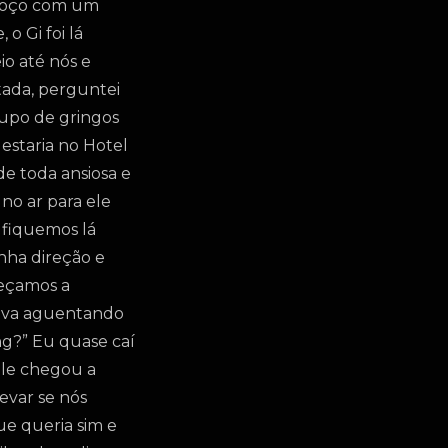
 moço com um
o Gi foi lá
io até nós e
tada, perguntei
rupo de gringos
estaria no Hotel
de toda ansiosa e
no ar para ele
, fiquemos lá
nha direção e
meçamos a
stava aguentando
ng?” Eu quase caí
ele chegou a
evar se nós
ue queria sim e