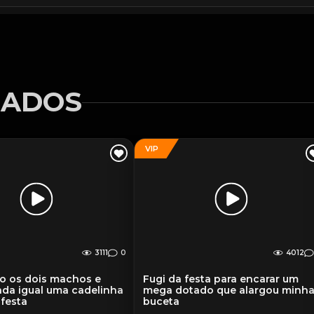
NADOS
VIP
3111
0
4012
o os dois machos e
Fugi da festa para encarar um
da igual uma cadelinha
mega dotado que alargou minh
 festa
buceta