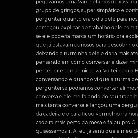
pegávamos uma Van e ela nos deixava na
grupo de gringos, super simpático e bonito,
perguntar quanto era o dia dele para nos 
começou explicar do trabalho dele com to
se ele poderia marca um horário pra expl
que já estavam curiosos para descobrir o
deixando a turminha dele e daria mais ate
pensando em como conversar e dizer minha
perceber e tomar iniciativa. Voltei para o
conversando e quando vi que a turma dele
perguntei se podíamos conversar ali me
conversa e ele me falando do seu trabalho
mais tanta conversa e lançou uma pergun
da cadeira e o cara ficou vermelho na hor
cadeira mais perto da mesa e falou pro Gi
quiséssemos ir. Aí eu já senti que a meu 