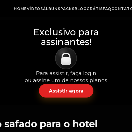
HOME
VÍDEOS
ÁLBUNS
PACKS
BLOG
GRÁTIS
FAQ
CONTAT
Exclusivo para
assinantes!
Para assistir, faça login
ou assine um de nossos planos
Assistir agora
 safado para o hotel