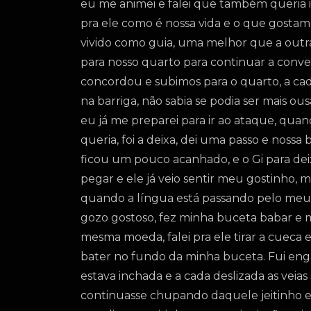
eu me animei e falei que também queria i
pra ele como é nossa vida e o que gostamo
vivido como guia, uma melhor que a outra,
para nosso quarto para continuar a conve
concordou e subimos para o quarto, a cad
na barriga, não sabia se podia ser mais ou
eu já me preparei para ir ao ataque, qua
queria, foi a deixa, dei uma passo e nossa
ficou um pouco acanhado, e o Gi para dei
pegar e ele já veio sentir meu gostinho
quando a língua está passando pelo meu 
gozo gostoso, fez minha buceta babar e 
mesma moeda, falei pra ele tirar a cueca e
bater no fundo da minha buceta. Fui eng
estava inchada e a cada deslizada as veia
continuasse chupando daquele jeitinho e 