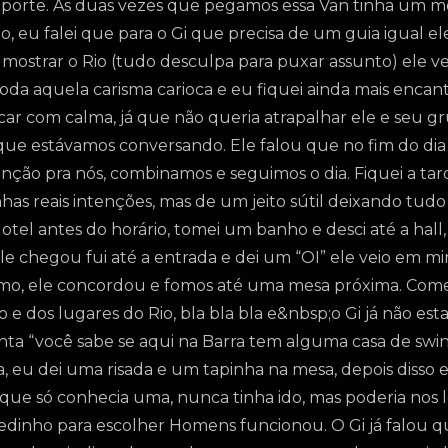
 porte. As duas vezes que pegamos essa Van tinha um
 eu falei que para o Gi que precisa de um guia igual ele, 
mostrar o Rio (tudo desculpa para puxar assunto) ele ve
da aquela carisma carioca e eu fiquei ainda mais encan
icar com calma, já que não queria atrapalhar ele e seu g
 que estávamos conversando. Ele falou que no fim do dia 
nção pra nós, combinamos e seguimos o dia. Fiquei a tar
s reais intenções, mas de um jeito sútil deixando tudo 
 Hotel antes do horário, tomei um banho e desci até a hall
 chegou fui até a entrada e dei um “OI” ele veio em mi
smo, ele concordou e fomos até uma mesa próxima. Co
 e dos lugares do Rio, bla bla bla e&nbsp;o Gi já não e
ta “você sabe se aqui na Barra tem alguma casa de swi
a, eu dei uma risada e um tapinha na mesa, depois disso 
 que só conhecia uma, nunca tinha ido, mas poderia nos l
dedinho para escolher Homens funcionou. O Gi já falou q