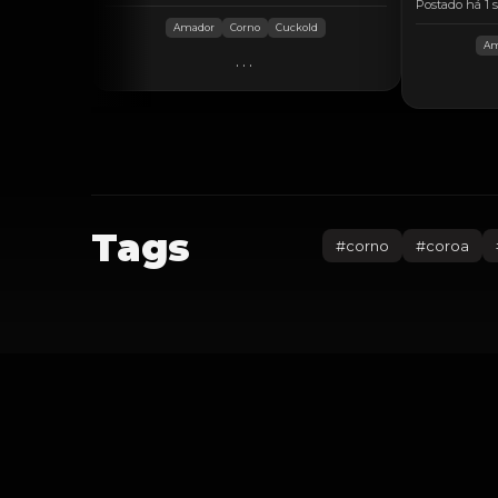
Postado há 1
Amador
Corno
Cuckold
Am
...
Tags
#
corno
#
coroa