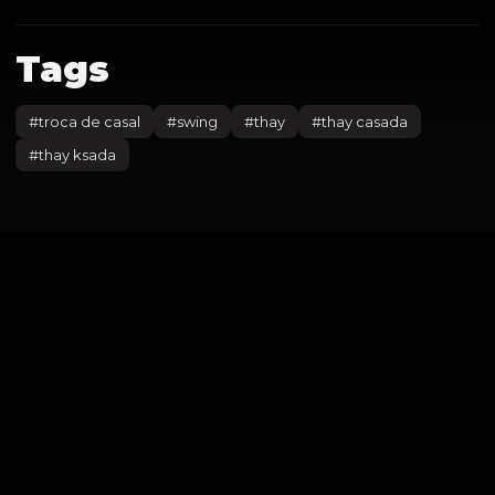
Tags
#
troca de casal
#
swing
#
thay
#
thay casada
#
thay ksada