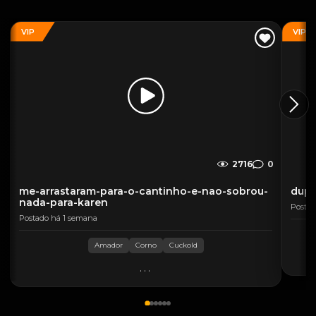
VIP
VIP
2716
0
me-arrastaram-para-o-cantinho-e-nao-sobrou-
dupl
nada-para-karen
Postad
Postado há 1 semana
Amador
Corno
Cuckold
...