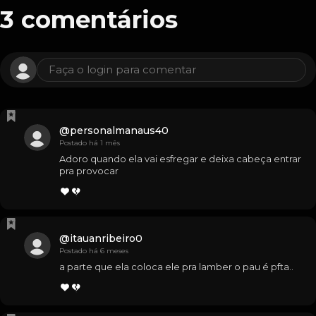
3
comentários
Faça o login para comentar
@
personalmanaus40
Postado há 1 mês
Adoro quando ela vai esfregar e deixa cabeça entrar 
pra provocar
@
itauanribeiro0
Postado há 6 meses
a parte que ela coloca ele pra lamber o pau é pfta..