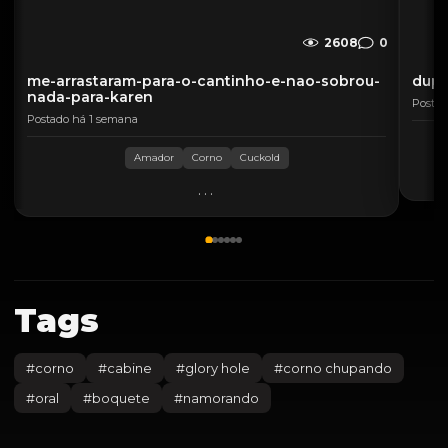
2608
0
me-arrastaram-para-o-cantinho-e-nao-sobrou-
dupl
nada-para-karen
Postad
Postado há 1 semana
Amador
Corno
Cuckold
...
Tags
#
corno
#
cabine
#
glory hole
#
corno chupando
#
oral
#
boquete
#
namorando